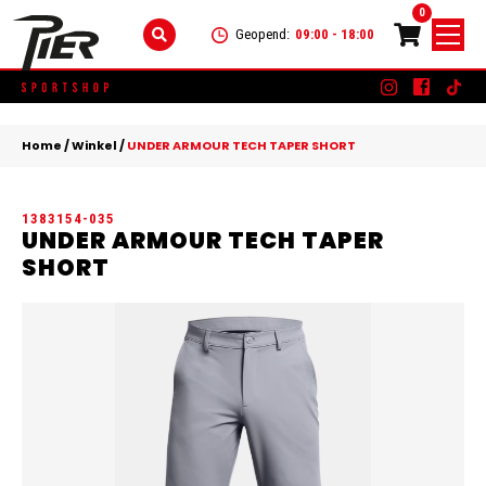
0
Geopend:
09:00 - 18:00
Skip
DAMES
+
to
Home
/
Winkel
/
UNDER ARMOUR TECH TAPER SHORT
content
KLEDING
HEREN
+
1383154-035
SCHOENEN
KLEDING
KINDEREN
+
UNDER ARMOUR TECH TAPER
SHORT
ACCESSOIRES
SCHOENEN
KLEDING
MERKEN
ACCESSOIRES
SCHOENEN
SALE
ACCESSOIRES
CONTACT