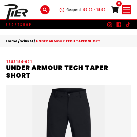
0
Geopend:
09:00 - 18:00
Skip
DAMES
+
to
Home
/
Winkel
/
UNDER ARMOUR TECH TAPER SHORT
content
KLEDING
HEREN
+
1383154-001
SCHOENEN
KLEDING
KINDEREN
+
UNDER ARMOUR TECH TAPER
SHORT
ACCESSOIRES
SCHOENEN
KLEDING
MERKEN
ACCESSOIRES
SCHOENEN
SALE
ACCESSOIRES
CONTACT