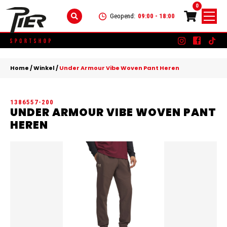
0
Geopend:
09:00 - 18:00
Skip
DAMES
+
to
Home
/
Winkel
/
Under Armour Vibe Woven Pant Heren
content
KLEDING
HEREN
+
1386557-200
SCHOENEN
KLEDING
KINDEREN
+
UNDER ARMOUR VIBE WOVEN PANT
HEREN
ACCESSOIRES
SCHOENEN
KLEDING
MERKEN
ACCESSOIRES
SCHOENEN
SALE
ACCESSOIRES
CONTACT