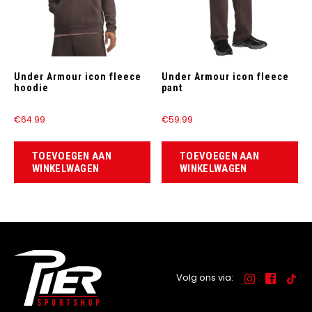
Under Armour icon fleece
Under Armour icon fleece
hoodie
pant
€
64.99
€
59.99
TOEVOEGEN AAN
TOEVOEGEN AAN
WINKELWAGEN
WINKELWAGEN
Volg ons via: