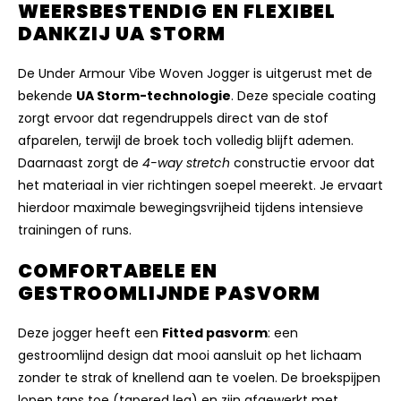
WEERSBESTENDIG EN FLEXIBEL
DANKZIJ UA STORM
De Under Armour Vibe Woven Jogger is uitgerust met de
bekende
UA Storm-technologie
. Deze speciale coating
zorgt ervoor dat regendruppels direct van de stof
afparelen, terwijl de broek toch volledig blijft ademen.
Daarnaast zorgt de
4-way stretch
constructie ervoor dat
het materiaal in vier richtingen soepel meerekt. Je ervaart
hierdoor maximale bewegingsvrijheid tijdens intensieve
trainingen of runs.
COMFORTABELE EN
GESTROOMLIJNDE PASVORM
Deze jogger heeft een
Fitted pasvorm
: een
gestroomlijnd design dat mooi aansluit op het lichaam
zonder te strak of knellend aan te voelen. De broekspijpen
lopen taps toe (tapered leg) en zijn afgewerkt met