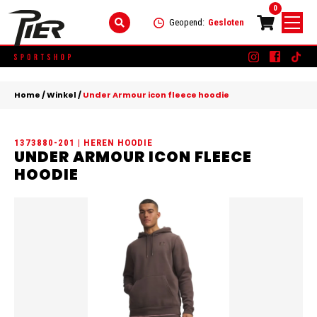
0
Geopend:
Gesloten
Skip
DAMES
+
to
Home
/
Winkel
/
Under Armour icon fleece hoodie
content
KLEDING
HEREN
+
1373880-201 | HEREN HOODIE
SCHOENEN
KLEDING
KINDEREN
+
UNDER ARMOUR ICON FLEECE
HOODIE
ACCESSOIRES
SCHOENEN
KLEDING
MERKEN
ACCESSOIRES
SCHOENEN
SALE
ACCESSOIRES
CONTACT