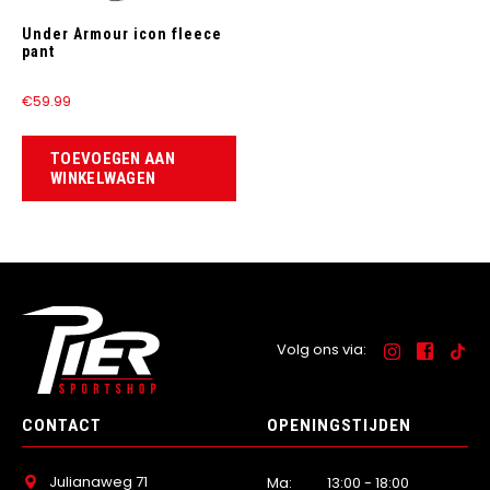
Under Armour icon fleece
pant
€
59.99
TOEVOEGEN AAN
WINKELWAGEN
Volg ons via:
CONTACT
OPENINGSTIJDEN
Julianaweg 71
Ma:
13:00 - 18:00