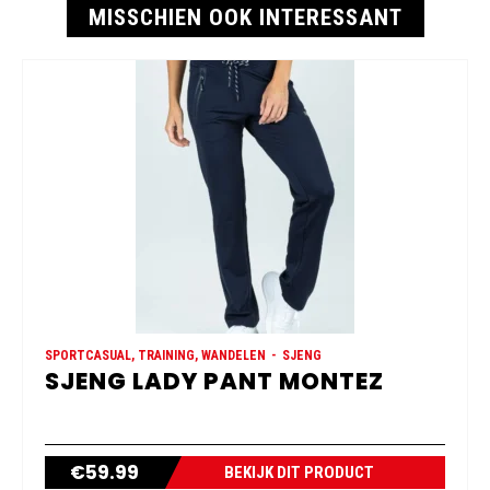
MISSCHIEN OOK INTERESSANT
SPORTCASUAL, TRAINING, WANDELEN
SJENG
SJENG LADY PANT MONTEZ
€
59.99
BEKIJK DIT PRODUCT