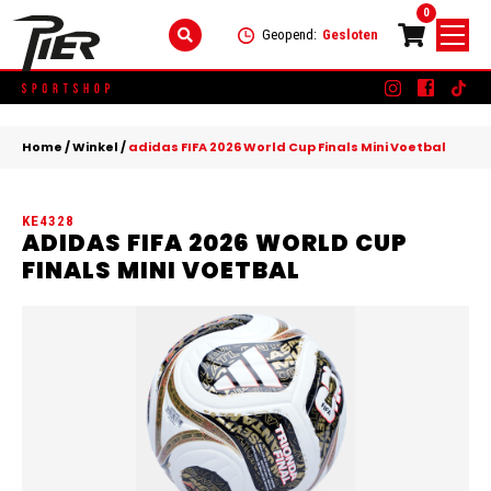
0
Geopend:
Gesloten
Skip
DAMES
+
to
Home
/
Winkel
/
adidas FIFA 2026 World Cup Finals Mini Voetbal
content
KLEDING
HEREN
+
KE4328
SCHOENEN
KLEDING
KINDEREN
+
ADIDAS FIFA 2026 WORLD CUP
FINALS MINI VOETBAL
ACCESSOIRES
SCHOENEN
KLEDING
MERKEN
ACCESSOIRES
SCHOENEN
SALE
ACCESSOIRES
CONTACT