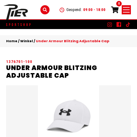
0
Geopend:
09:00 - 18:00
Skip
DAMES
+
to
Home
/
Winkel
/
Under Armour Blitzing Adjustable Cap
content
KLEDING
HEREN
+
1376701-100
SCHOENEN
KLEDING
KINDEREN
+
UNDER ARMOUR BLITZING
ADJUSTABLE CAP
ACCESSOIRES
SCHOENEN
KLEDING
MERKEN
ACCESSOIRES
SCHOENEN
SALE
ACCESSOIRES
CONTACT