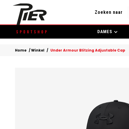
Zoeken naar
Skip
DAMES
to
content
Home
/
Winkel
/
Under Armour Blitzing Adjustable Cap