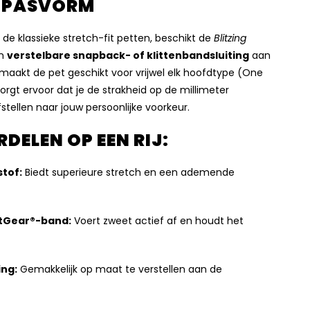
E PASVORM
t de klassieke stretch-fit petten, beschikt de
Blitzing
en
verstelbare snapback- of klittenbandsluiting
aan
t maakt de pet geschikt voor vrijwel elk hoofdtype (One
zorgt ervoor dat je de strakheid op de millimeter
stellen naar jouw persoonlijke voorkeur.
DELEN OP EEN RIJ:
tof:
Biedt superieure stretch en een ademende
tGear®-band:
Voert zweet actief af en houdt het
ing:
Gemakkelijk op maat te verstellen aan de