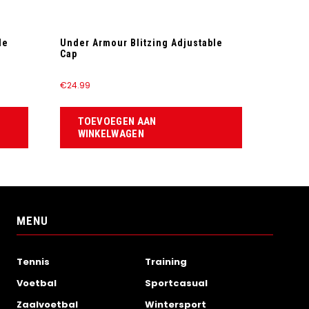
le
Under Armour Blitzing Adjustable
Cap
€
24.99
TOEVOEGEN AAN
WINKELWAGEN
MENU
Tennis
Training
Voetbal
Sportcasual
Zaalvoetbal
Wintersport