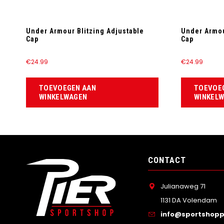
Under Armour Blitzing Adjustable
Under Armou
Cap
Cap
€
24.99
€
24.99
TOEVOEGEN AAN
TOEVOE
WINKELWAGEN
WINKEL
CONTACT
Julianaweg 71
1131 DA Volendam
info@sportshoppi