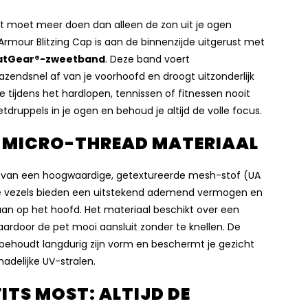
t moet meer doen dan alleen de zon uit je ogen
rmour Blitzing Cap is aan de binnenzijde uitgerust met
atGear®-zweetband
. Deze band voert
razendsnel af van je voorhoofd en droogt uitzonderlijk
je tijdens het hardlopen, tennissen of fitnessen nooit
druppels in je ogen en behoud je altijd de volle focus.
 MICRO-THREAD MATERIAAL
 van een hoogwaardige, getextureerde mesh-stof (UA
e vezels bieden een uitstekend ademend vermogen en
aan op het hoofd. Het materiaal beschikt over een
waardoor de pet mooi aansluit zonder te knellen. De
behoudt langdurig zijn vorm en beschermt je gezicht
adelijke UV-stralen.
FITS MOST: ALTIJD DE