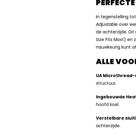
PERFECT
In tegenstelling to
Adjustable
over e
de achterzijde. Di
Size Fits Most) en 
nauwkeurig kunt af
ALLE VOOR
UA Microthread-s
structuur.
Ingebouwde Hea
hoofd koel.
Verstelbare sluit
achterzijde.