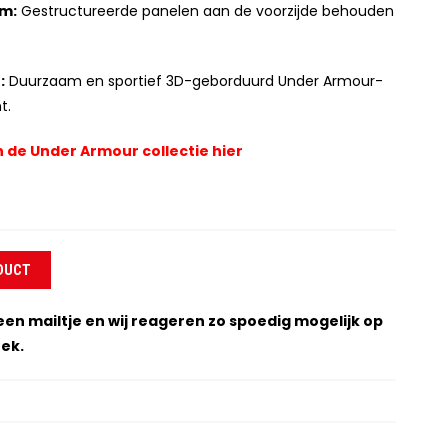
rm:
Gestructureerde panelen aan de voorzijde behouden
:
Duurzaam en sportief 3D-geborduurd Under Armour-
t.
n de Under Armour collectie hier
DUCT
een mailtje en wij reageren zo spoedig mogelijk op
ek.