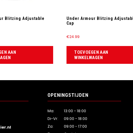
r Blitzing Adjustable
Under Armour Blitzing Adjustab
Cap
€
24.99
GEN AAN
TOEVOEGEN AAN
WAGEN
WINKELWAGEN
OPENINGSTIJDEN
Ma:
13:00 - 18:00
Di-Vr:
09:00 - 18:00
Za:
09:00 - 17:00
er.nl