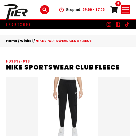
0
Geopend:
09:00 - 17:00
Skip
DAMES
+
to
Home
/
Winkel
/
NIKE SPORTSWEAR CLUB FLEECE
content
KLEDING
HEREN
+
FD3012-010
SCHOENEN
KLEDING
KINDEREN
+
NIKE SPORTSWEAR CLUB FLEECE
ACCESSOIRES
SCHOENEN
KLEDING
MERKEN
ACCESSOIRES
SCHOENEN
SALE
ACCESSOIRES
CONTACT