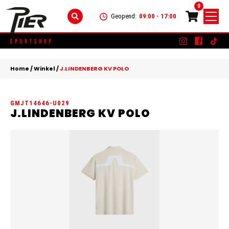
0
Geopend:
09:00 - 17:00
Skip
DAMES
+
to
Home
/
Winkel
/
J.LINDENBERG KV POLO
content
KLEDING
HEREN
+
GMJT14646-U029
SCHOENEN
KLEDING
KINDEREN
+
J.LINDENBERG KV POLO
ACCESSOIRES
SCHOENEN
KLEDING
MERKEN
ACCESSOIRES
SCHOENEN
SALE
ACCESSOIRES
CONTACT