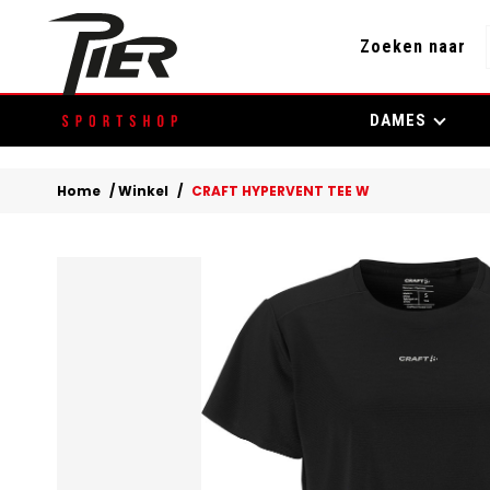
Zoeken naar
Skip
DAMES
to
content
Home
/
Winkel
/
CRAFT HYPERVENT TEE W