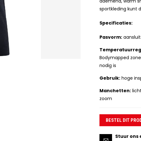
ademend, warm shi
sportkleding kunt 
Specificaties:
Pasvorm:
aansluit
Temperatuurrege
Bodymapped zones
nodig is
Gebruik:
hoge insp
Manchetten:
lich
zoom
BESTEL DIT PRO
Stuur ons 