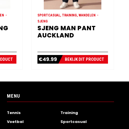
LEN
SPORTCASUAL, TRAINING, WANDELEN
SJENG
ONG
SJENG MAN PANT
AUCKLAND
€
49.99
RODUCT
BEKIJK DIT PRODUCT
MENU
Tennis
Training
Voetbal
Sportcasual