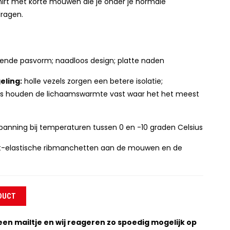
rt met korte mouwen die je onder je normale
dragen.
ende pasvorm; naadloos design; platte naden
ling:
holle vezels zorgen een betere isolatie;
 houden de lichaamswarmte vast waar het het meest
anning bij temperaturen tussen 0 en -10 graden Celsius
t-elastische ribmanchetten aan de mouwen en de
DUCT
een mailtje en wij reageren zo spoedig mogelijk op