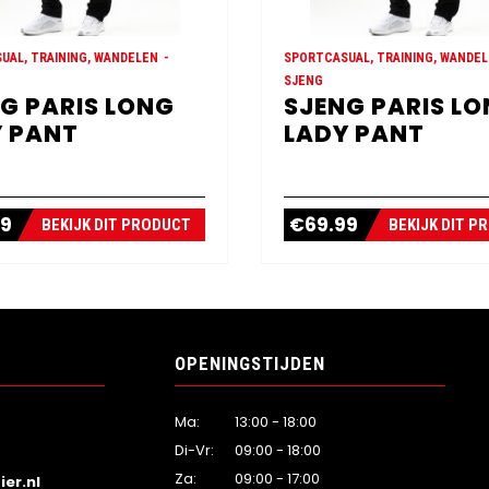
UAL, TRAINING, WANDELEN
SPORTCASUAL, TRAINING, WANDE
SJENG
G PARIS LONG
SJENG PARIS L
 PANT
LADY PANT
99
€
69.99
BEKIJK DIT PRODUCT
BEKIJK DIT P
OPENINGSTIJDEN
Ma:
13:00 - 18:00
Di-Vr:
09:00 - 18:00
Za:
09:00 - 17:00
er.nl