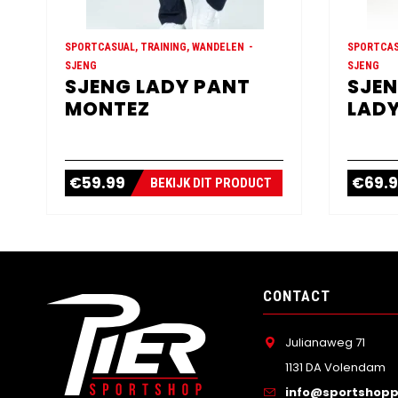
SPORTCASUAL, TRAINING, WANDELEN
SPORTCAS
SJENG
SJENG
SJENG LADY PANT
SJEN
MONTEZ
LADY
€
59.99
€
69.
BEKIJK DIT PRODUCT
CONTACT
Julianaweg 71
1131 DA Volendam
info@sportshoppi