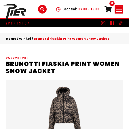
0
Geopend:
09:00 - 18:00
Skip
DAMES
+
to
Home
/
Winkel
/
Brunotti Fiaskia Print Women Snow Jacket
content
KLEDING
HEREN
+
2522200208
SCHOENEN
KLEDING
KINDEREN
+
BRUNOTTI FIASKIA PRINT WOMEN
SNOW JACKET
ACCESSOIRES
SCHOENEN
KLEDING
MERKEN
ACCESSOIRES
SCHOENEN
SALE
ACCESSOIRES
CONTACT