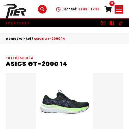
0
Geopend:
09:00 - 17:00
Skip
DAMES
+
to
Home
/
Winkel
/
ASICS GT-2000 14
content
KLEDING
HEREN
+
1011C056-004
SCHOENEN
KLEDING
KINDEREN
+
ASICS GT-2000 14
ACCESSOIRES
SCHOENEN
KLEDING
MERKEN
ACCESSOIRES
SCHOENEN
SALE
ACCESSOIRES
CONTACT