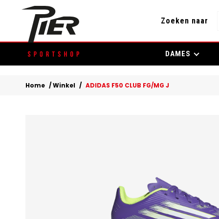
Zoeken naar
Skip
DAMES
to
content
Home
/
Winkel
/
ADIDAS F50 CLUB FG/MG J