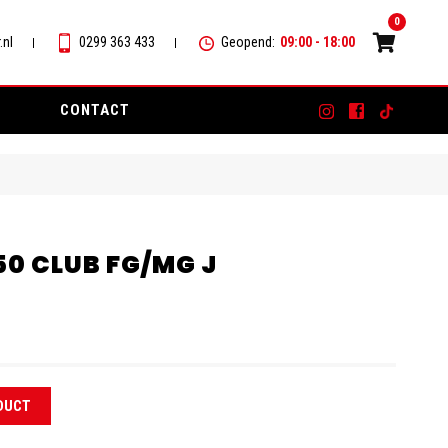
0
.nl
0299 363 433
Geopend:
09:00 - 18:00
CONTACT
50 CLUB FG/MG J
DUCT