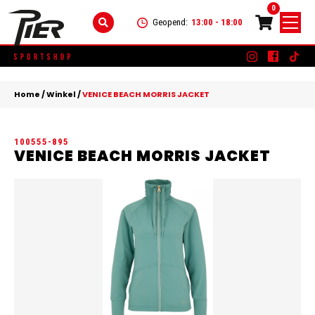
0
Geopend:
13:00 - 18:00
Skip
DAMES
+
to
Home
/
Winkel
/
VENICE BEACH MORRIS JACKET
content
KLEDING
HEREN
+
100555-895
SCHOENEN
KLEDING
KINDEREN
+
VENICE BEACH MORRIS JACKET
ACCESSOIRES
SCHOENEN
KLEDING
MERKEN
ACCESSOIRES
SCHOENEN
SALE
ACCESSOIRES
CONTACT