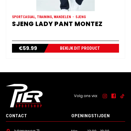
SPORTCASUAL, TRAINING, WANDELEN
SJENG
SJENG LADY PANT MONTEZ
€
59.99
BEKIJK DIT PRODUCT
Volg ons via:
CONTACT
OPENINGSTIJDEN
Julianaweg 71