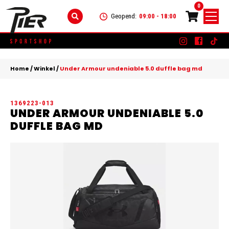
0
Geopend:
09:00 - 18:00
Skip
DAMES
+
to
Home
/
Winkel
/
Under Armour undeniable 5.0 duffle bag md
content
KLEDING
HEREN
+
1369223-013
SCHOENEN
KLEDING
KINDEREN
+
UNDER ARMOUR UNDENIABLE 5.0
DUFFLE BAG MD
ACCESSOIRES
SCHOENEN
KLEDING
MERKEN
ACCESSOIRES
SCHOENEN
SALE
ACCESSOIRES
CONTACT