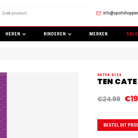
info@sportshoppier
HEREN
KINDEREN
MERKEN
SALE
60734-6124
TEN CAT
€19
€24.99
BESTEL DIT PRO