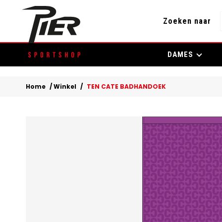
Zoeken naar
Skip
DAMES
to
content
Home
/
Winkel
/
TEN CATE BADHANDOEK