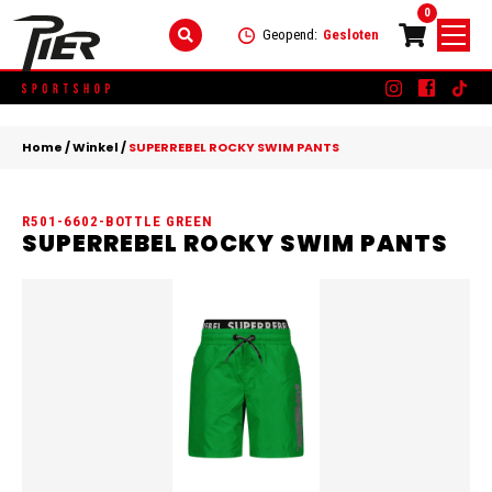
0
Geopend:
Gesloten
Skip
DAMES
+
to
Home
/
Winkel
/
SUPERREBEL ROCKY SWIM PANTS
content
KLEDING
HEREN
+
R501-6602-BOTTLE GREEN
SCHOENEN
KLEDING
KINDEREN
+
SUPERREBEL ROCKY SWIM PANTS
ACCESSOIRES
SCHOENEN
KLEDING
MERKEN
ACCESSOIRES
SCHOENEN
SALE
ACCESSOIRES
CONTACT