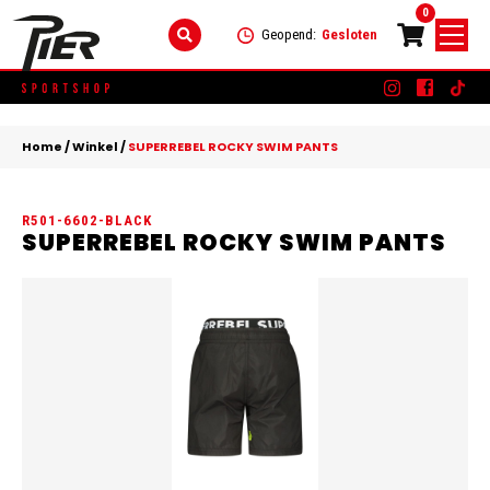
0
Geopend:
Gesloten
Skip
DAMES
+
to
Home
/
Winkel
/
SUPERREBEL ROCKY SWIM PANTS
content
KLEDING
HEREN
+
R501-6602-BLACK
SCHOENEN
KLEDING
KINDEREN
+
SUPERREBEL ROCKY SWIM PANTS
ACCESSOIRES
SCHOENEN
KLEDING
MERKEN
ACCESSOIRES
SCHOENEN
SALE
ACCESSOIRES
CONTACT