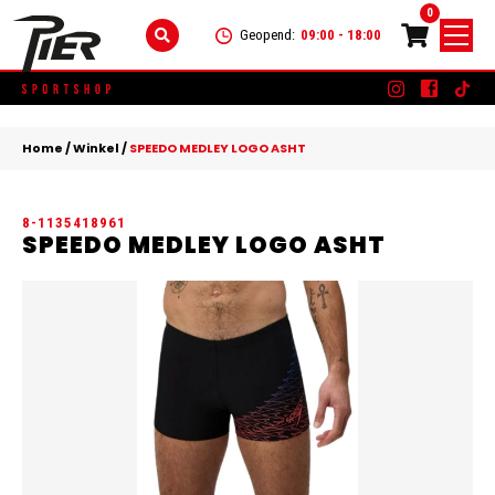
0
Geopend:
09:00 - 18:00
Skip
DAMES
+
to
Home
/
Winkel
/
SPEEDO MEDLEY LOGO ASHT
content
KLEDING
HEREN
+
8-1135418961
SCHOENEN
KLEDING
KINDEREN
+
SPEEDO MEDLEY LOGO ASHT
ACCESSOIRES
SCHOENEN
KLEDING
MERKEN
ACCESSOIRES
SCHOENEN
SALE
ACCESSOIRES
CONTACT