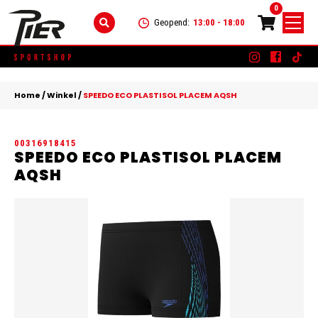
0
Geopend:
13:00 - 18:00
Skip
DAMES
+
to
Home
/
Winkel
/
SPEEDO ECO PLASTISOL PLACEM AQSH
content
KLEDING
HEREN
+
00316918415
SCHOENEN
KLEDING
KINDEREN
+
SPEEDO ECO PLASTISOL PLACEM
AQSH
ACCESSOIRES
SCHOENEN
KLEDING
MERKEN
ACCESSOIRES
SCHOENEN
SALE
ACCESSOIRES
CONTACT