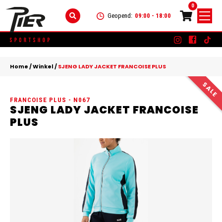
0
Geopend:
09:00 - 18:00
Skip
DAMES
+
to
Home
/
Winkel
/
SJENG LADY JACKET FRANCOISE PLUS
content
KLEDING
HEREN
+
FRANCOISE PLUS - N067
SCHOENEN
KLEDING
KINDEREN
+
SJENG LADY JACKET FRANCOISE
PLUS
ACCESSOIRES
SCHOENEN
KLEDING
MERKEN
ACCESSOIRES
SCHOENEN
SALE
ACCESSOIRES
CONTACT