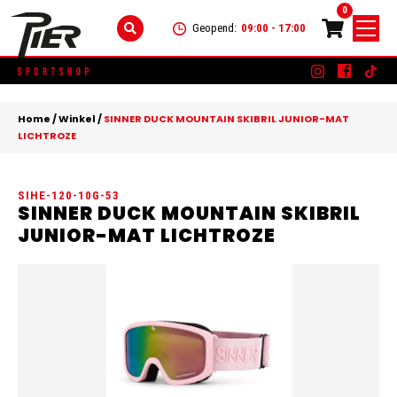
0
Geopend:
09:00 - 17:00
Skip
DAMES
+
to
Home
/
Winkel
/
SINNER DUCK MOUNTAIN SKIBRIL JUNIOR-MAT
content
LICHTROZE
KLEDING
HEREN
+
SCHOENEN
KLEDING
KINDEREN
+
SIHE-120-10G-53
SINNER DUCK MOUNTAIN SKIBRIL
ACCESSOIRES
SCHOENEN
KLEDING
MERKEN
JUNIOR-MAT LICHTROZE
ACCESSOIRES
SCHOENEN
SALE
ACCESSOIRES
CONTACT