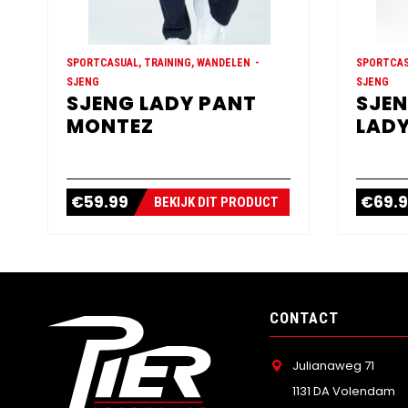
SPORTCASUAL, TRAINING, WANDELEN
SPORTCAS
SJENG
SJENG
SJENG LADY PANT
SJEN
MONTEZ
LADY
€
59.99
€
69.
BEKIJK DIT PRODUCT
CONTACT
Julianaweg 71
1131 DA Volendam