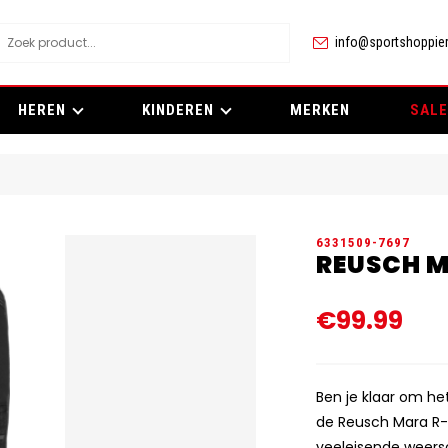
info@sportshoppier
HEREN
KINDEREN
MERKEN
SALE
6331509-7697
REUSCH M
€99.99
Ben je klaar om he
de Reusch Mara R-T
veeleisende weer