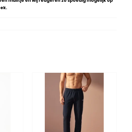
een mailtje en wij reageren zo spoedig mogelijk op
ek.