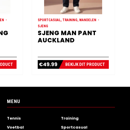
LEN
SPORTCASUAL, TRAINING, WANDELEN
SJENG
ONG
SJENG MAN PANT
AUCKLAND
€
49.99
RODUCT
BEKIJK DIT PRODUCT
MENU
Tennis
Training
Voetbal
Sportcasual