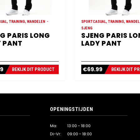
UAL, TRAINING, WANDELEN
SPORTCASUAL, TRAINING, WANDE
SJENG
G PARIS LONG
SJENG PARIS L
 PANT
LADY PANT
99
€
69.99
BEKIJK DIT PRODUCT
BEKIJK DIT P
OPENINGSTIJDEN
Ma:
13:00 - 18:00
Di-Vr:
09:00 - 18:00