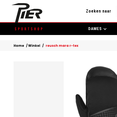
Zoeken naar
Skip
DAMES
to
content
Home
/
Winkel
/
reusch mara r-tex