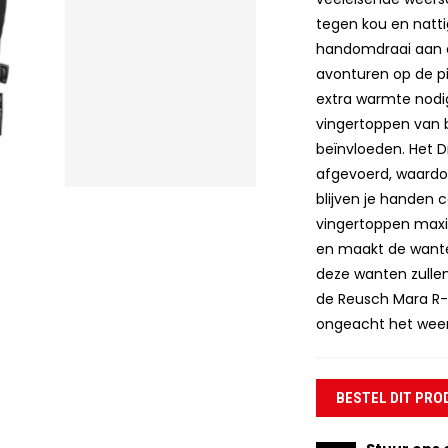
tegen kou en nattig
handomdraai aan en
avonturen op de pi
extra warmte nodi
vingertoppen van 
beïnvloeden. Het D
afgevoerd, waardoo
blijven je handen 
vingertoppen maxi
en maakt de wante
deze wanten zullen
de Reusch Mara R-
ongeacht het weer
BESTEL DIT PRO