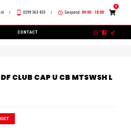
0
.nl
0299 363 433
Geopend:
09:00 - 18:00
CONTACT
K DF CLUB CAP U CB MTSWSH L
DUCT