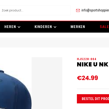
info@sportshoppier
HEREN
KINDEREN
MERKEN
SALE
HJ5228-004
NIKE U N
€24.99
BESTEL DIT PRO