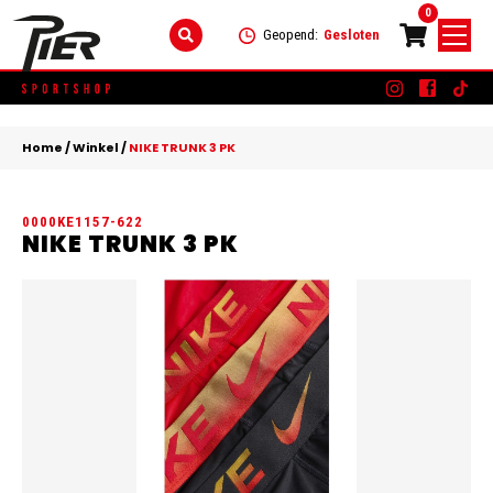
0
Geopend:
Gesloten
Skip
DAMES
+
to
Home
/
Winkel
/
NIKE TRUNK 3 PK
content
KLEDING
HEREN
+
0000KE1157-622
SCHOENEN
KLEDING
KINDEREN
+
NIKE TRUNK 3 PK
ACCESSOIRES
SCHOENEN
KLEDING
MERKEN
ACCESSOIRES
SCHOENEN
SALE
ACCESSOIRES
CONTACT