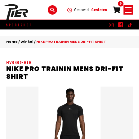
0
Geopend:
Gesloten
Skip
DAMES
+
to
Home
/
Winkel
/
NIKE PRO TRAININ MENS DRI-FIT SHIRT
content
KLEDING
HEREN
+
HV0409-010
SCHOENEN
KLEDING
KINDEREN
+
NIKE PRO TRAININ MENS DRI-FIT
SHIRT
ACCESSOIRES
SCHOENEN
KLEDING
MERKEN
ACCESSOIRES
SCHOENEN
SALE
ACCESSOIRES
CONTACT