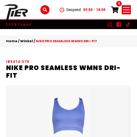
0
Geopend:
09:00 - 18:00
Skip
DAMES
+
to
Home
/
Winkel
/
NIKE PRO SEAMLESS WMNS DRI-FIT
content
KLEDING
HEREN
+
IB9414-570
SCHOENEN
KLEDING
KINDEREN
+
NIKE PRO SEAMLESS WMNS DRI-
FIT
ACCESSOIRES
SCHOENEN
KLEDING
MERKEN
ACCESSOIRES
SCHOENEN
SALE
ACCESSOIRES
CONTACT