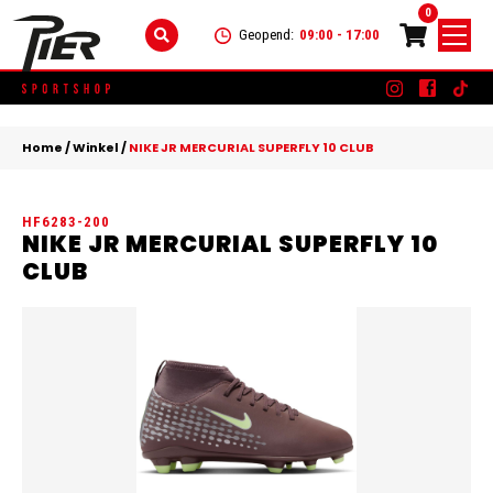
0
Geopend:
09:00 - 17:00
Skip
DAMES
+
to
Home
/
Winkel
/
NIKE JR MERCURIAL SUPERFLY 10 CLUB
content
KLEDING
HEREN
+
HF6283-200
SCHOENEN
KLEDING
KINDEREN
+
NIKE JR MERCURIAL SUPERFLY 10
CLUB
ACCESSOIRES
SCHOENEN
KLEDING
MERKEN
ACCESSOIRES
SCHOENEN
SALE
ACCESSOIRES
CONTACT