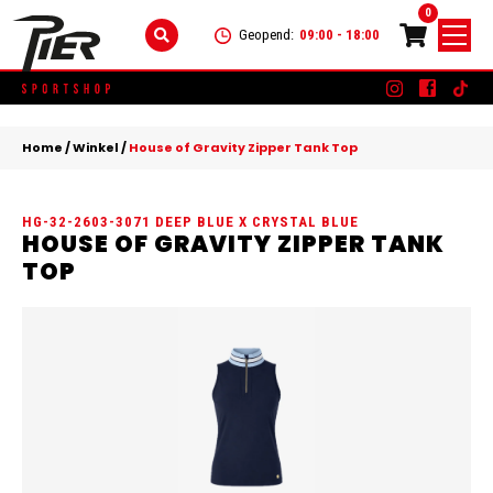
0
Geopend:
09:00 - 18:00
Skip
DAMES
+
to
Home
/
Winkel
/
House of Gravity Zipper Tank Top
content
KLEDING
HEREN
+
HG-32-2603-3071 DEEP BLUE X CRYSTAL BLUE
SCHOENEN
KLEDING
KINDEREN
+
HOUSE OF GRAVITY ZIPPER TANK
TOP
ACCESSOIRES
SCHOENEN
KLEDING
MERKEN
ACCESSOIRES
SCHOENEN
SALE
ACCESSOIRES
CONTACT