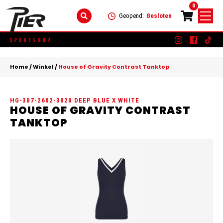
0
Geopend:
Gesloten
Skip
DAMES
+
to
Home
/
Winkel
/
House of Gravity Contrast Tanktop
content
KLEDING
HEREN
+
HG-307-2602-3020 DEEP BLUE X WHITE
SCHOENEN
KLEDING
KINDEREN
+
HOUSE OF GRAVITY CONTRAST
TANKTOP
ACCESSOIRES
SCHOENEN
KLEDING
MERKEN
ACCESSOIRES
SCHOENEN
SALE
ACCESSOIRES
CONTACT