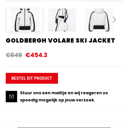
GOLDBERGH VOLARE SKI JACKET
Next
€649
€454.3
BESTEL DIT PRODUCT
Stuur ons een mailtje en wij reageren zo
spoedig mogelijk op jouw verzoek.