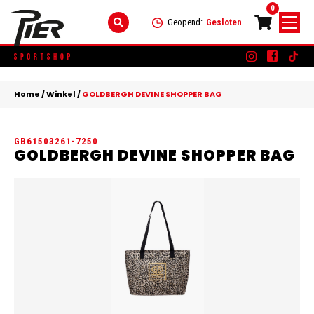
0
Geopend:
Gesloten
Skip
DAMES
+
to
Home
/
Winkel
/
GOLDBERGH DEVINE SHOPPER BAG
content
KLEDING
HEREN
+
GB61503261-7250
SCHOENEN
KLEDING
KINDEREN
+
GOLDBERGH DEVINE SHOPPER BAG
ACCESSOIRES
SCHOENEN
KLEDING
MERKEN
ACCESSOIRES
SCHOENEN
SALE
ACCESSOIRES
CONTACT