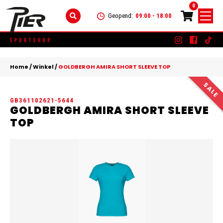
0
Geopend:
09:00 - 18:00
Skip
DAMES
+
to
Home
/
Winkel
/
GOLDBERGH AMIRA SHORT SLEEVE TOP
content
KLEDING
HEREN
+
GB361102621-5644
SCHOENEN
KLEDING
KINDEREN
+
GOLDBERGH AMIRA SHORT SLEEVE
TOP
ACCESSOIRES
SCHOENEN
KLEDING
MERKEN
ACCESSOIRES
SCHOENEN
SALE
ACCESSOIRES
CONTACT