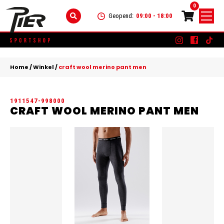
0
Geopend:
09:00 - 18:00
Skip
DAMES
+
to
Home
/
Winkel
/
craft wool merino pant men
content
KLEDING
HEREN
+
1911547-998000
SCHOENEN
KLEDING
KINDEREN
+
CRAFT WOOL MERINO PANT MEN
ACCESSOIRES
SCHOENEN
KLEDING
MERKEN
ACCESSOIRES
SCHOENEN
SALE
ACCESSOIRES
CONTACT