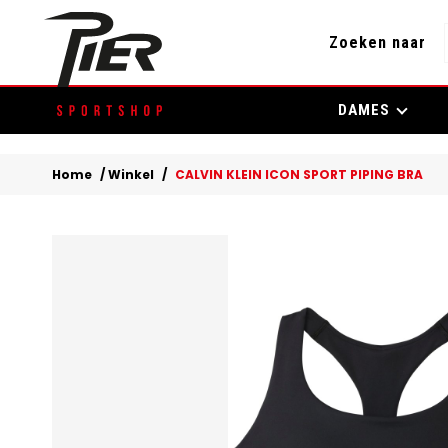
Zoeken naar
Skip
DAMES
to
content
Home
/
Winkel
/
CALVIN KLEIN ICON SPORT PIPING BRA