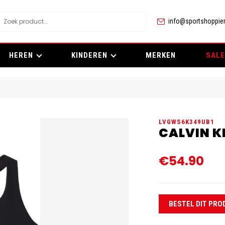
info@sportshoppier
HEREN
KINDEREN
MERKEN
SALE
LVGWS6K349UB1
CALVIN K
€54.90
BESTEL DIT PRO