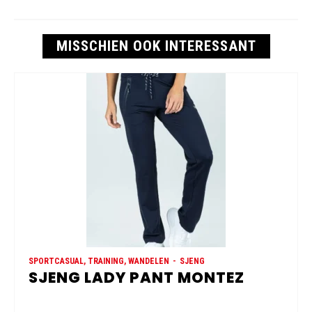
MISSCHIEN OOK INTERESSANT
SPORTCASUAL, TRAINING, WANDELEN
SJENG
SJENG LADY PANT MONTEZ