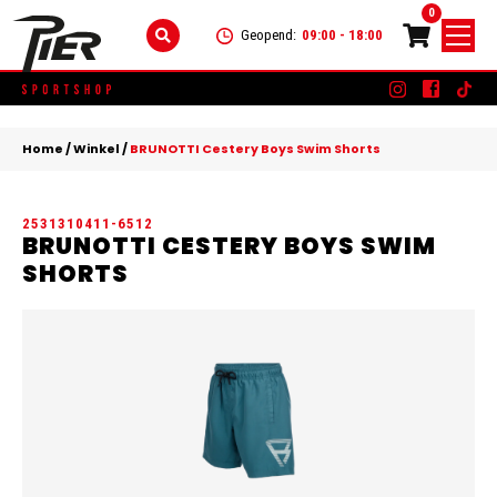
0
Geopend:
09:00 - 18:00
Skip
DAMES
+
to
Home
/
Winkel
/
BRUNOTTI Cestery Boys Swim Shorts
content
KLEDING
HEREN
+
2531310411-6512
SCHOENEN
KLEDING
KINDEREN
+
BRUNOTTI CESTERY BOYS SWIM
SHORTS
ACCESSOIRES
SCHOENEN
KLEDING
MERKEN
ACCESSOIRES
SCHOENEN
SALE
ACCESSOIRES
CONTACT