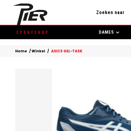
Zoeken naar
Skip
DAMES
to
content
Home
/
Winkel
/
ASICS GEL-TASK