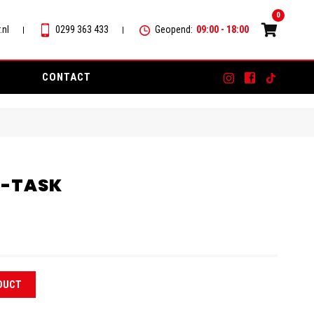
0
.nl
0299 363 433
Geopend:
09:00 - 18:00
CONTACT
L-TASK
DUCT