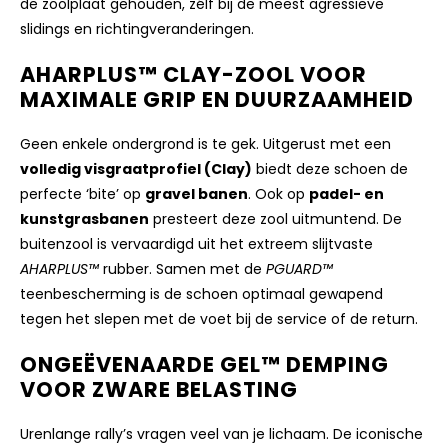
de zoolplaat gehouden, zélf bij de meest agressieve
slidings en richtingveranderingen.
AHARPLUS™ CLAY-ZOOL VOOR
MAXIMALE GRIP EN DUURZAAMHEID
Geen enkele ondergrond is te gek. Uitgerust met een
volledig visgraatprofiel (Clay)
biedt deze schoen de
perfecte ‘bite’ op
gravel banen
. Ook op
padel- en
kunstgrasbanen
presteert deze zool uitmuntend. De
buitenzool is vervaardigd uit het extreem slijtvaste
AHARPLUS™
rubber. Samen met de
PGUARD™
teenbescherming is de schoen optimaal gewapend
tegen het slepen met de voet bij de service of de return.
ONGEËVENAARDE GEL™ DEMPING
VOOR ZWARE BELASTING
Urenlange rally’s vragen veel van je lichaam. De iconische