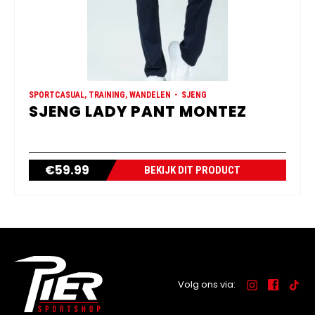
SPORTCASUAL, TRAINING, WANDELEN
SJENG
SJENG LADY PANT MONTEZ
€
59.99
BEKIJK DIT PRODUCT
Volg ons via: