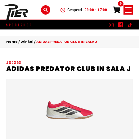
0
Geopend:
09:00 - 17:00
Skip
DAMES
+
to
Home
/
Winkel
/
ADIDAS PREDATOR CLUB IN SALA J
content
KLEDING
HEREN
+
JS0363
SCHOENEN
KLEDING
KINDEREN
+
ADIDAS PREDATOR CLUB IN SALA J
ACCESSOIRES
SCHOENEN
KLEDING
MERKEN
ACCESSOIRES
SCHOENEN
SALE
ACCESSOIRES
CONTACT