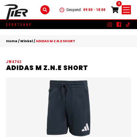
0
Geopend:
09:00 - 18:00
Skip
DAMES
+
to
Home
/
Winkel
/
ADIDAS M Z.N.E SHORT
content
KLEDING
HEREN
+
JW4742
SCHOENEN
KLEDING
KINDEREN
+
ADIDAS M Z.N.E SHORT
ACCESSOIRES
SCHOENEN
KLEDING
MERKEN
ACCESSOIRES
SCHOENEN
SALE
ACCESSOIRES
CONTACT