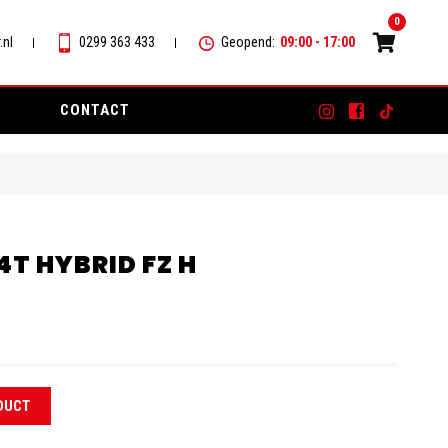
0
.nl
0299 363 433
Geopend:
09:00 - 17:00
CONTACT
4T HYBRID FZ H
DUCT