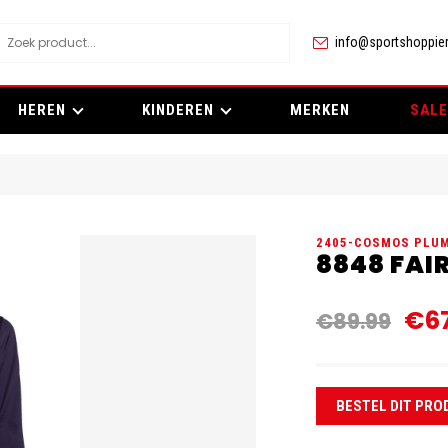
info@sportshoppier
HEREN
KINDEREN
MERKEN
SALE
2405-COSMOS PLU
8848 FAI
€67
€89.99
BESTEL DIT PRO