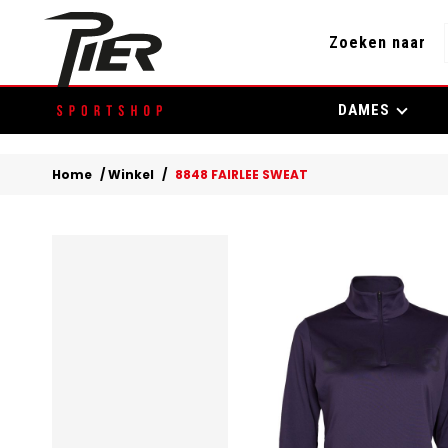
Zoeken naar
Skip
DAMES
to
content
Home
/
Winkel
/
8848 FAIRLEE SWEAT