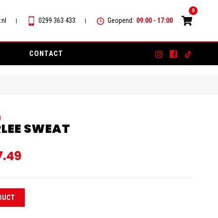
0
.nl
0299 363 433
Geopend:
09:00 - 17:00
CONTACT
M
RLEE SWEAT
.49
DUCT