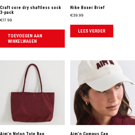
Craft core dry shaftless sock
Nike Boxer Brief
3-pack
€
39.99
€
17.99
LEES VERDER
TOEVOEGEN AAN
WINKELWAGEN
Aim’n Nylon Tote Bag
Aim’n Campus Cap