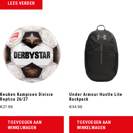
LEES VERDER
Keuken Kampioen Divisie
Under Armour Hustle Lite
Replica 26/27
Backpack
€
27.99
€
34.99
TOEVOEGEN AAN
TOEVOEGEN AAN
WINKELWAGEN
WINKELWAGEN