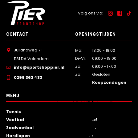
Volg ons via:
CONTACT
OPENINGSTIJDEN
Julianaweg 71
Ma:
13:00 - 18:00
Di-Vr:
09:00 - 18:00
1131 DA Volendam
Za:
09:00 - 17:00
info@sportshoppier.nl
Zo:
Gesloten
0299 363 433
Koopzondagen
MENU
…
Tennis
Training
Voetbal
Sportcasual
Zaalvoetbal
Wintersport
Hardlopen
Badkleding