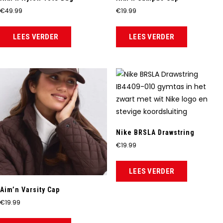
€
49.99
€
19.99
LEES VERDER
LEES VERDER
Nike BRSLA Drawstring
€
19.99
LEES VERDER
Aim’n Varsity Cap
€
19.99