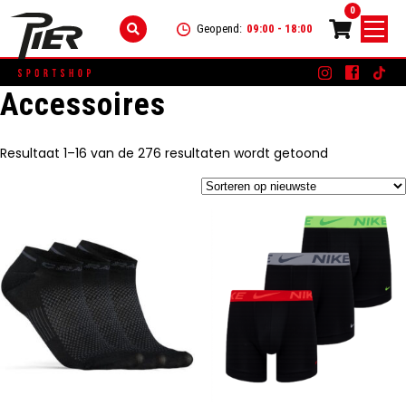
0
Geopend:
09:00 - 18:00
Skip
Accessoires
DAMES
+
to
content
KLEDING
HEREN
+
Gesorteerd
Resultaat 1–16 van de 276 resultaten wordt getoond
op
SCHOENEN
KLEDING
KINDEREN
+
nieuwste
ACCESSOIRES
SCHOENEN
KLEDING
MERKEN
ACCESSOIRES
SCHOENEN
SALE
ACCESSOIRES
CONTACT